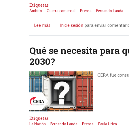
Etiquetas
ese
Ámbito
Guerra comercial
Prensa
Fernando Landa
camino.”
Lee más
sobre
Inicie sesión
para enviar comentari
CERA
analiza
el
Qué se necesita para q
clima
2030?
de
negocios
para
CERA fue consul
las
exportaciones
argentinas
Etiquetas
La Nación
Fernando Landa
Prensa
Paula Urien