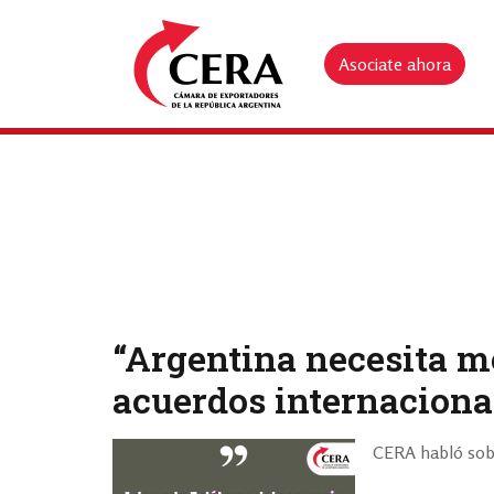
Asociate ahora
“Argentina necesita m
acuerdos internaciona
CERA habló sobr