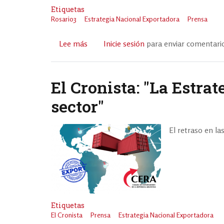
Etiquetas
Rosario3
Estrategia Nacional Exportadora
Prensa
Lee más
sobre
Inicie sesión
para enviar comentari
El
medio
Rosario3
El Cronista: "La Estra
destacó
sector"
la
Estrategia
Nacional
El retraso en la
Exportadora
Etiquetas
El Cronista
Prensa
Estrategia Nacional Exportadora