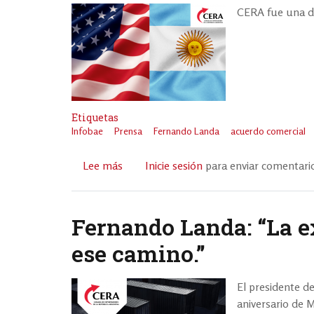
CERA fue una de
Etiquetas
Infobae
Prensa
Fernando Landa
acuerdo comercial
Lee más
sobre
Inicie sesión
para enviar comentari
El
análisis
de
Fernando Landa: “La ex
CERA
ese camino.”
sobre
el
nuevo
El presidente de
acuerdo
aniversario de 