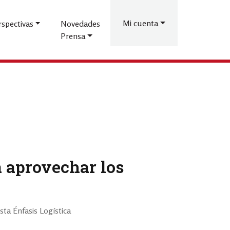
Menú
de
Mi cuenta
rspectivas
Novedades
Prensa
cuenta
de
usuario
a aprovechar los
sta Énfasis Logística