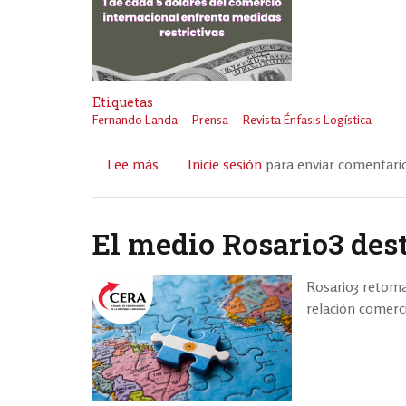
Etiquetas
Fernando Landa
Prensa
Revista Énfasis Logística
Lee más
sobre
Inicie sesión
para enviar comentari
“Argentina
necesita
mejorar
El medio Rosario3 des
su
competitividad
Rosario3 retoma
para
relación comerc
aprovechar
los
acuerdos
internacionales”