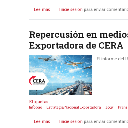
Lee más
sobre
Inicie sesión
para enviar comentari
El
Cronista:
"La
Repercusión en medios
Estrategia
Exportadora de CERA
Nacional
Exportadora
expone
El informe del 
una
alerta
del
sector"
Etiquetas
Infobae
Estrategia Nacional Exportadora
2025
Prens
Lee más
sobre
Inicie sesión
para enviar comentari
Repercusión