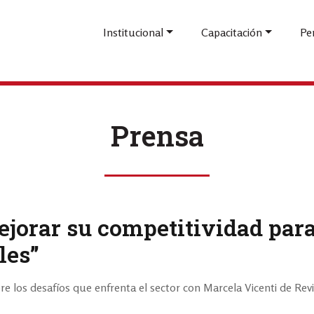
Pasar
al
Institucional
Capacitación
Pe
contenido
principal
Prensa
ejorar su competitividad par
les”
e los desafíos que enfrenta el sector con Marcela Vicenti de Revi