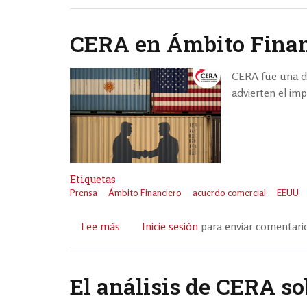
en
medios:
CERA en Ámbito Finan
Movant
retomó
CERA fue una de
la
advierten el im
Estrategia
Nacional
Exportadora
de
CERA
Etiquetas
Prensa
Ámbito Financiero
acuerdo comercial
EEUU
Lee más
sobre
Inicie sesión
para enviar comentari
CERA
en
Ámbito
El análisis de CERA s
Financiero