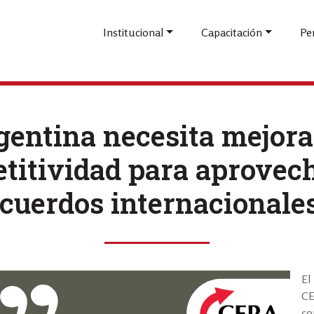
Pasar
al
Institucional
Capacitación
Pe
contenido
principal
gentina necesita mejora
titividad para aprovech
cuerdos internacionale
El
CE
co