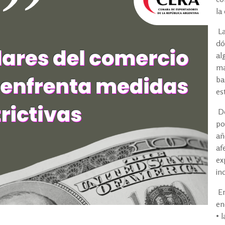
la
La
dó
al
ma
ba
es
De
po
añ
af
ex
in
En
en
• 