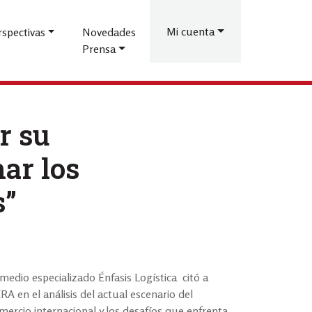
Menú
de
Mi cuenta
rspectivas
Novedades
Prensa
cuenta
de
usuario
r su
ar los
s”
 medio especializado Énfasis Logística citó a
RA en el análisis del actual escenario del
mercio internacional y los desafíos que enfrenta