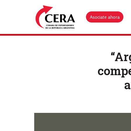
Asociate ahora
“Ar
compe
a