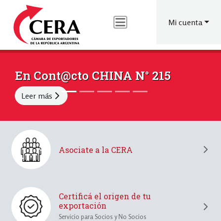
Menú
Pasar
al
de
Mi cuenta
contenido
cuenta
principal
de
usuario
En Cont@cto CHINA N° 215
CERA 
Leer más
Leer m
Asociate a la CERA
Certificá el origen de tu
exportación
Servicio para Socios y No Socios