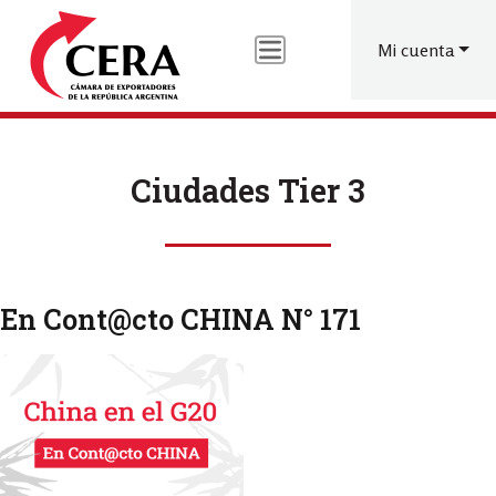
Menú
Pasar
al
de
Mi cuenta
contenido
cuenta
principal
de
usuario
Ciudades Tier 3
En Cont@cto CHINA N° 171