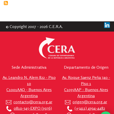
CHINA
N°
171
© Copyright 2007 - 2026 C.E.R.A.
Sede Administrativa
Departamento de Origen
Av. Leandro N. Alem 822 - Piso
Av. Roque Saenz Peña 740 -
10
Piso 1
C1001AAQ - Buenos Aires
C1035AAP - Buenos Aires
Argentina
Argentina
contacto@cera.org.ar
origen@cera.org.ar
0810-345-EXPO (3976)
(+5411) 4394-4482