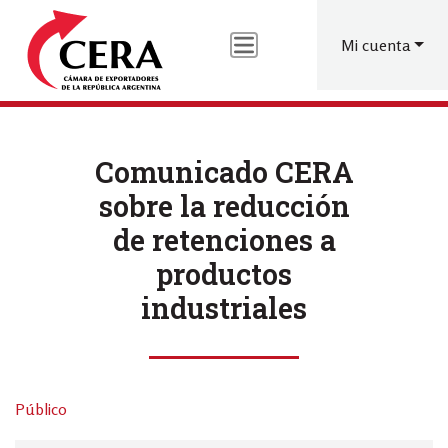
Menú
Pasar
al
de
Mi cuenta
contenido
cuenta
principal
de
usuario
Comunicado CERA
sobre la reducción
de retenciones a
productos
industriales
Público