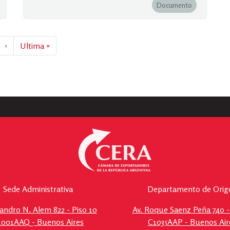
Documento
›
Siguiente
Ultima »
Última
página
página
Sede Administrativa
Departamento de Orig
eandro N. Alem 822 - Piso 10
Av. Roque Saenz Peña 740 -
1001AAQ - Buenos Aires
C1035AAP - Buenos Air