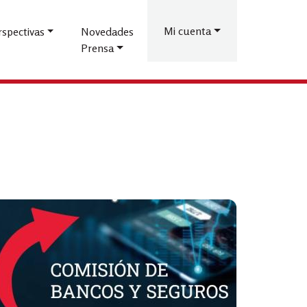
Menú
de
Mi cuenta
rspectivas
Novedades
Prensa
cuenta
de
usuario